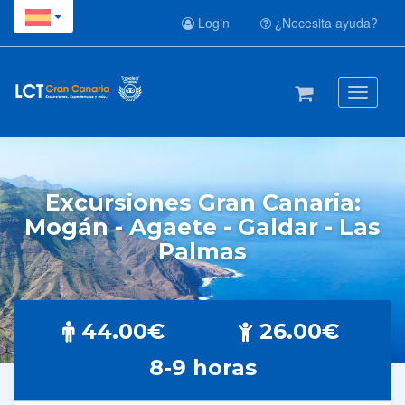
Login
¿Necesita ayuda?
Toggle
navigati
Excursiones Gran Canaria:
Mogán - Agaete - Galdar - Las
Palmas
44.00€
26.00€
8-9 horas